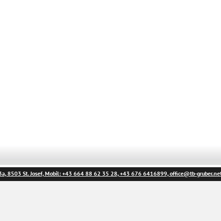
a, 8503 St. Josef, Mobil: +43 664 88 62 35 28, +43 676 6416899,
office@tb-gruber.ne