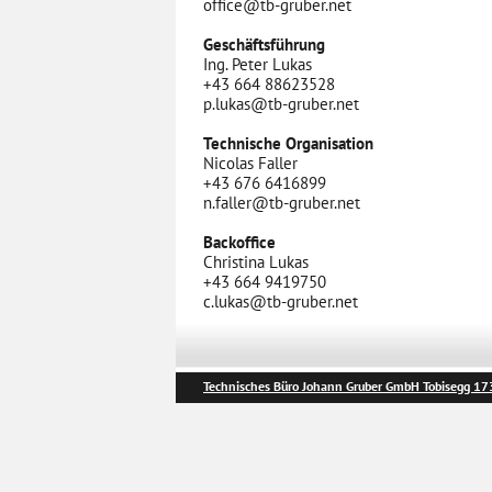
office@tb-gruber.net
Geschäftsführung
Ing. Peter Lukas
+43 664 88623528
p.lukas@tb-gruber.net
Technische Organisation
Nicolas Faller
+43 676 6416899
n.faller@tb-gruber.net
Backoffice
Christina Lukas
+43 664 9419750
c.lukas@tb-gruber.net
Technisches Büro Johann Gruber GmbH
Tobisegg 173